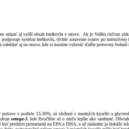
e stúpať aj vyšší obsah bielkovín v strave. Ak je Vaším cieľom získ
ý podporuje syntézu bielkovín, rýchle zotavenie svalov po intenzívnej 
k zabúdať aj na stravu, kde si musíme vyberať ďalšie potraviny bohaté 
 potrave v podiele 15-30%, sú zložené z mastných kyselín a glycerol
zdroje
om
ega-3
, kde živočíšne sú o niečo lepšie ako rastlinné. Dôv
 byť predtým premenená na EPA a DHA, a až následne ju dokáže telo v