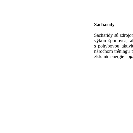
Sacharidy
Sacharidy sú zdrojo
výkon športovca, a
s pohybovou aktivi
náročnom tréningu t
získanie energie –
ga