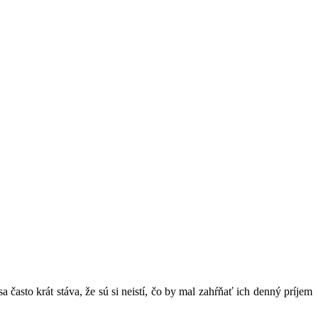
často krát stáva, že sú si neistí, čo by mal zahŕňať ich denný príjem