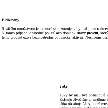
Bielkoviny
S väčším množstvom jedla ktoré skonzumujete, by mal priamo úmern
V tomto prípade je vhodné použiť ako doplnok stravy
proteín
, ktor
tento produkt užíva bezprostredne po fyzickej aktivite. Nesmieme vša
Tuky
Tuky by mali byť obsiahnuté v
Existujú živočíšne aj rastlinné 
látka obsahuje ALA, ktorá musí