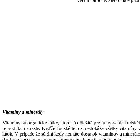
veľmi náročne, alebo máte prís
Vitamíny a minerály
Vitamíny sú organické látky, ktoré sú dôležité pre fungovanie ľuds
reprodukcii a raste. Keďže ľudské telo si nedokáže všetky vitamíny 
látok.
V prípade že sú dni kedy nemáte dostatok vitamínov a minerál
dávkach väčšinu vitamínov a minerálov, ktoré telo potrebuje.