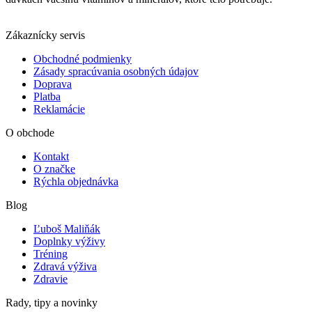
Zákaznícky servis
Obchodné podmienky
Zásady spracúvania osobných údajov
Doprava
Platba
Reklamácie
O obchode
Kontakt
O značke
Rýchla objednávka
Blog
Ľuboš Maliňák
Doplnky výživy
Tréning
Zdravá výživa
Zdravie
Rady, tipy a novinky