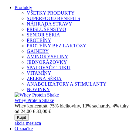
Produkty
VŠETKY PRODUKTY
SUPERFOOD BENEFITS
NÁHRADA STRAVY
PRÍSLUŠENSTVO
SENIOR SÉRIA
PROTEÍNY
PROTEÍNY BEZ LAKTÓZY
GAINERY
AMINOKYSELINY
JEDNORÁZOVKY
SPAĽOVAČE TUKU
VITAMÍNY
ZELENÁ SÉRIA
ANABOLIZÁTORY A STIMULANTY
NOVINKY
Whey Protein Shake
Whey koncentrát. 75% bielkoviny, 13% sacharidy, 4% tuky
od
24,00
€
33,00
€
Kúpiť
akcia mesiaca
O značke