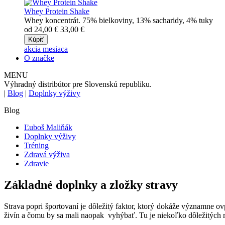
Whey Protein Shake
Whey koncentrát. 75% bielkoviny, 13% sacharidy, 4% tuky
od
24,00
€
33,00
€
Kúpiť
akcia mesiaca
O značke
MENU
Výhradný distribútor pre Slovenskú republiku.
|
Blog
|
Doplnky výživy
Blog
Ľuboš Maliňák
Doplnky výživy
Tréning
Zdravá výživa
Zdravie
Základné doplnky a zložky stravy
Strava popri športovaní je dôležitý faktor, ktorý dokáže významne ov
živín a čomu by sa mali naopak vyhýbať. Tu je niekoľko dôležitých r