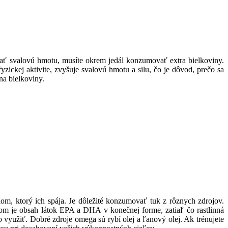
ať svalovú hmotu, musíte okrem jedál konzumovať extra bielkoviny.
fyzickej aktivite, zvyšuje svalovú hmotu a silu, čo je dôvod, prečo sa
na bielkoviny.
om, ktorý ich spája. Je dôležité konzumovať tuk z rôznych zdrojov.
odom je obsah látok EPA a DHA v konečnej forme, zatiaľ čo rastlinná
yužiť. Dobré zdroje omega sú rybí olej a ľanový olej. Ak trénujete