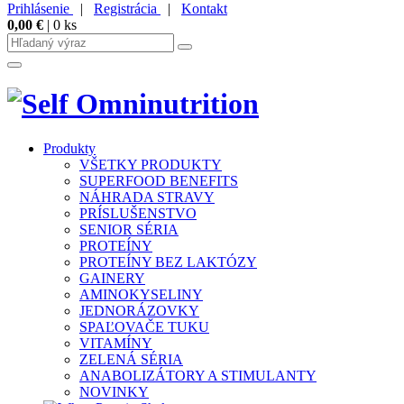
Prihlásenie
|
Registrácia
|
Kontakt
0,00
€
|
0
ks
Produkty
VŠETKY PRODUKTY
SUPERFOOD BENEFITS
NÁHRADA STRAVY
PRÍSLUŠENSTVO
SENIOR SÉRIA
PROTEÍNY
PROTEÍNY BEZ LAKTÓZY
GAINERY
AMINOKYSELINY
JEDNORÁZOVKY
SPAĽOVAČE TUKU
VITAMÍNY
ZELENÁ SÉRIA
ANABOLIZÁTORY A STIMULANTY
NOVINKY