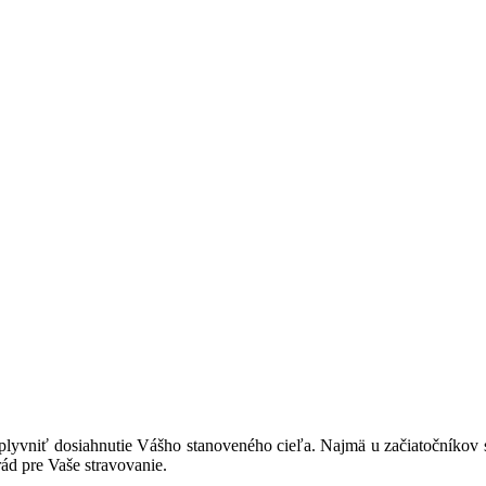
plyvniť dosiahnutie Vášho stanoveného cieľa. Najmä u začiatočníkov sa 
ád pre Vaše stravovanie.