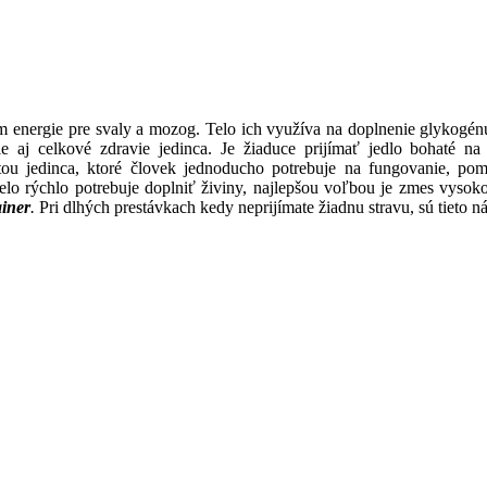
m energie pre svaly a mozog. Telo ich využíva na doplnenie glykogé
le aj celkové zdravie jedinca. Je žiaduce prijímať jedlo bohaté 
tou jedinca, ktoré človek jednoducho potrebuje na fungovanie, pom
elo rýchlo potrebuje doplniť živiny, najlepšou voľbou je zmes vysoko
iner
.
Pri dlhých prestávkach kedy neprijímate žiadnu stravu, sú tieto 