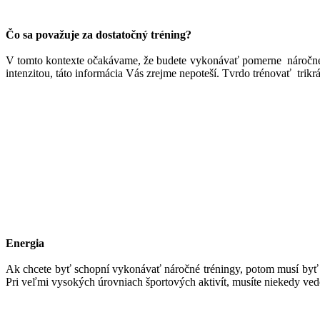
Čo sa považuje za dostatočný tréning?
V tomto kontexte očakávame, že budete vykonávať pomerne náročné a č
intenzitou, táto informácia Vás zrejme nepoteší. Tvrdo trénovať tri
Energia
Ak chcete byť schopní vykonávať náročné tréningy, potom musí byť V
Pri veľmi vysokých úrovniach športových aktivít, musíte niekedy vedom