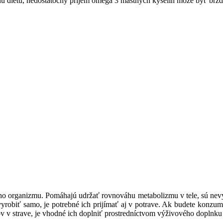
nu diétu, nedostatočný príjem omega 3 mastných kyselín môže byť brz
kého organizmu. Pomáhajú udržať rovnováhu metabolizmu v tele, sú nevy
vyrobiť samo, je potrebné ich prijímať aj v potrave. Ak budete konzum
ov v strave, je vhodné ich doplniť prostredníctvom výživového doplnk