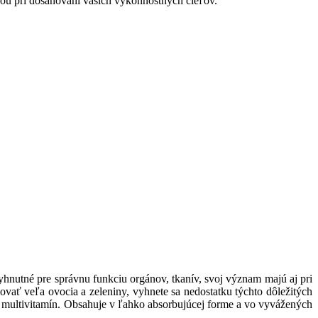
dou pri dosahovaní vašich výkonnostných cieľov.
hnutné pre správnu funkciu orgánov, tkanív, svoj význam majú aj pri
ovať veľa ovocia a zeleniny, vyhnete sa nedostatku týchto dôležitých
u multivitamín. Obsahuje v ľahko absorbujúcej forme a vo vyvážených