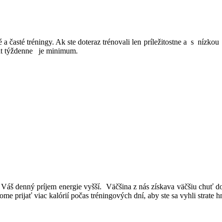
asté tréningy. Ak ste doteraz trénovali len príležitostne a s nízkou
krát týždenne je minimum.
áš denný príjem energie vyšší. Väčšina z nás získava väčšiu chuť do
e prijať viac kalórií počas tréningových dní, aby ste sa vyhli strate h