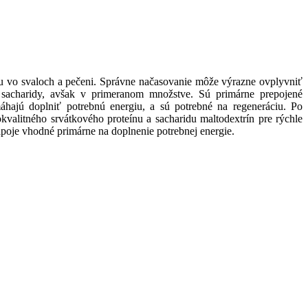
nu vo svaloch a pečeni. Správne načasovanie môže výrazne ovplyvniť
na sacharidy, avšak v primeranom množstve. Sú primárne prepojené
áhajú doplniť potrebnú energiu, a sú potrebné na regeneráciu. Po
kvalitného srvátkového proteínu a sacharidu maltodextrín pre rýchle
nápoje vhodné primárne na doplnenie potrebnej energie.